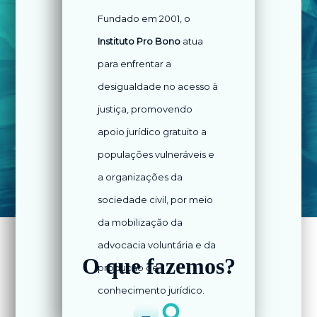
Fundado em 2001, o
Instituto Pro Bono
atua
para enfrentar a
desigualdade no acesso à
justiça, promovendo
apoio jurídico gratuito a
populações vulneráveis e
a organizações da
sociedade civil, por meio
da mobilização da
advocacia voluntária e da
O que fazemos?
produção de
conhecimento jurídico.